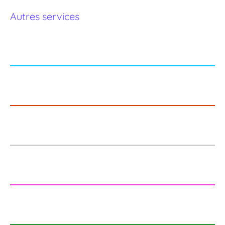
Autres services
Financement de projet
Recherche de partenaires
Marché export
Digitalisation
Implantation nouveau pays