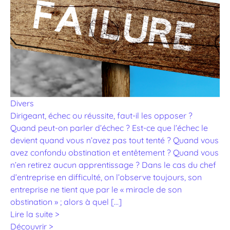
Divers
Dirigeant, échec ou réussite, faut-il les opposer ?
Quand peut-on parler d’échec ? Est-ce que l’échec le
devient quand vous n’avez pas tout tenté ? Quand vous
avez confondu obstination et entêtement ? Quand vous
n’en retirez aucun apprentissage ? Dans le cas du chef
d’entreprise en difficulté, on l’observe toujours, son
entreprise ne tient que par le « miracle de son
obstination » ; alors à quel […]
Lire la suite >
Découvrir >