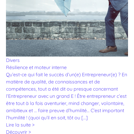
Divers
Résilience et moteur interne
Qu’est-ce qui fait le succès d’un(e) Entrepreneur(e) ? En
matière de qualité, de connaissances et de
compétences, tout a été dit ou presque concernant
l’Entrepreneur avec un grand E ! Être entrepreneur c’est
être tout à la fois aventurier, mind changer, volontaire,
ambitieux et … faire preuve d’humilité… C’est important
l’humilité ! (quoi qu’il en soit, tôt ou […]
Lire la suite >
Découvrir >