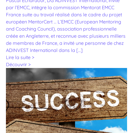
Pascal Echardour, DG ADINVEST International, invité
par l’EMCC, intègre la commission Mentorat EMCC
France suite au travail réalisé dans le cadre du projet
européen MentorCert … L’EMCC (European Mentoring
and Coaching Council), association professionnelle
créée en Angleterre, et reconnue avec plusieurs milliers
de membres de France, a invité une personne de chez
ADINVEST International dans la […]
Lire la suite >
Découvrir >