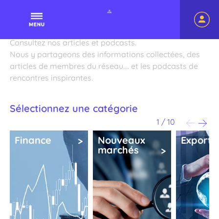
navigatio
Upbusinessnetwork
principale
Actualités
Consultez nos articles et podcasts.
Nous y partageons des informations collectées, des
articles de membres du réseau…. et les podcasts de
rencontres inspirantes.
Sélectionnez une catégorie
1
/
10
Finance
Nouveaux
Export
marchés